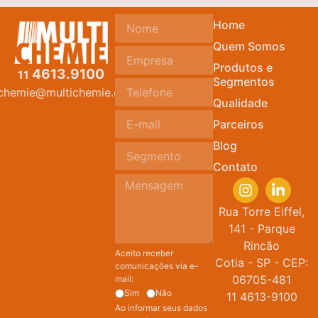
Home
Quem Somos
Produtos e
4613.9100
11
Segmentos
ichemie@multichemie.com.br
Qualidade
Parceiros
Blog
Contato
Rua Torre Eiffel,
141 - Parque
Rincão
Aceito receber
Cotia - SP - CEP:
comunicações via e-
06705-481
mail:
Sim
Não
11 4613-9100
Ao informar seus dados