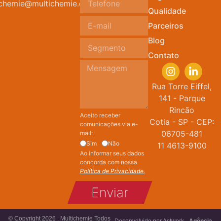
ichemie@multichemie.com.br
Qualidade
Parceiros
Blog
Contato
Rua Torre Eiffel,
141 - Parque
Rincão
Aceito receber
Cotia - SP - CEP:
comunicações via e-
06705-481
mail:
Sim
Não
11 4613-9100
Ao informar seus dados
concorda com nossa
Política de Privacidade.
Enviar
© Copyright 2026 . Multichemie Todos