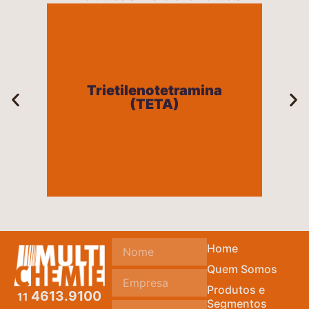
Trietilenotetramina
(TETA)
Trietilenotetramina
(TETA)
+
Home
Quem Somos
Produtos e
4613.9100
11
Segmentos