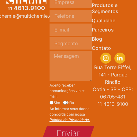
Produtos e
4613.9100
11
Segmentos
ichemie@multichemie.com.br
Qualidade
Parceiros
Blog
Contato
Rua Torre Eiffel,
141 - Parque
Rincão
Aceito receber
Cotia - SP - CEP:
comunicações via e-
06705-481
mail:
Sim
Não
11 4613-9100
Ao informar seus dados
concorda com nossa
Política de Privacidade.
Enviar