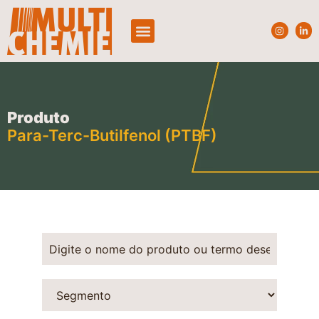
Quem Somos
Produtos e Segmentos
Produto
Para-Terc-Butilfenol (PTBF)