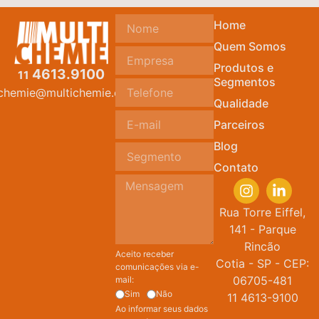
Home
Quem Somos
Produtos e
4613.9100
11
Segmentos
ichemie@multichemie.com.br
Qualidade
Parceiros
Blog
Contato
Rua Torre Eiffel,
141 - Parque
Rincão
Aceito receber
Cotia - SP - CEP:
comunicações via e-
06705-481
mail:
Sim
Não
11 4613-9100
Ao informar seus dados