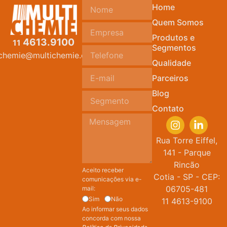
Home
Quem Somos
Produtos e
4613.9100
11
Segmentos
ichemie@multichemie.com.br
Qualidade
Parceiros
Blog
Contato
Rua Torre Eiffel,
141 - Parque
Rincão
Aceito receber
Cotia - SP - CEP:
comunicações via e-
06705-481
mail:
Sim
Não
11 4613-9100
Ao informar seus dados
concorda com nossa