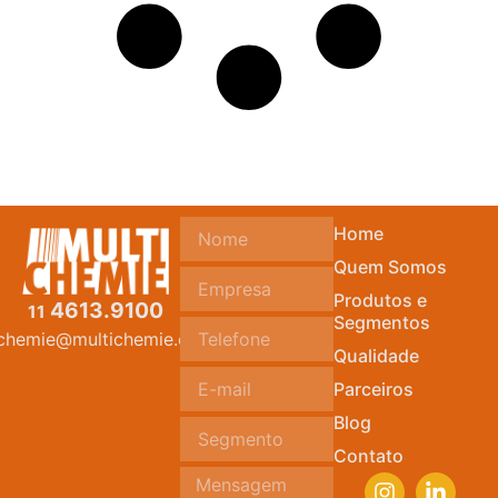
Home
Quem Somos
Produtos e
4613.9100
11
Segmentos
ichemie@multichemie.com.br
Qualidade
Parceiros
Blog
Contato