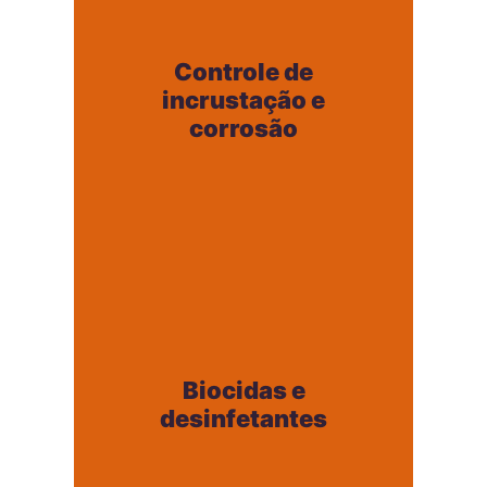
Controle de
incrustação e
Controle de
corrosão
incrustação e
+
corrosão
Biocidas e
desinfetantes
Biocidas e
+
desinfetantes