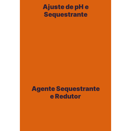
Sequestrante
Ajuste de pH e
+
Sequestrante
Agente Sequestrante
e Redutor
Agente Sequestrante
+
e Redutor