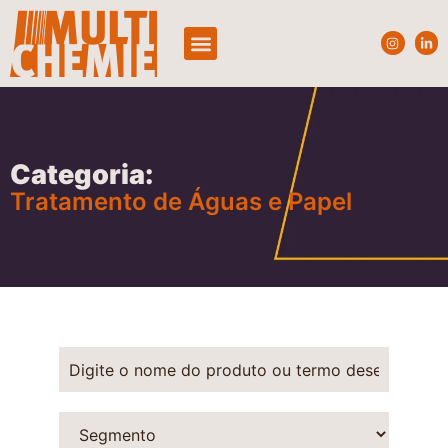
Quem Somos
Produtos e Segmentos
Categoria:
Tratamento de Águas e Papel