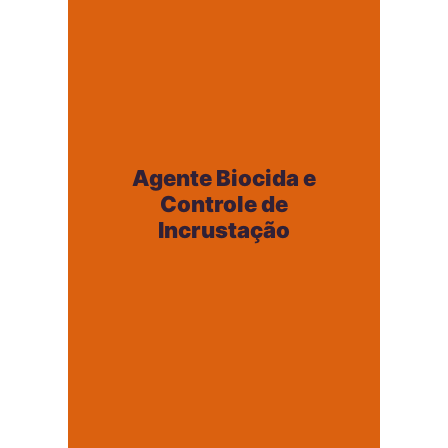
Agente Biocida e
Controle de
Agente Biocida e
Incrustação
Controle de
+
Incrustação
Ajuste de pH e