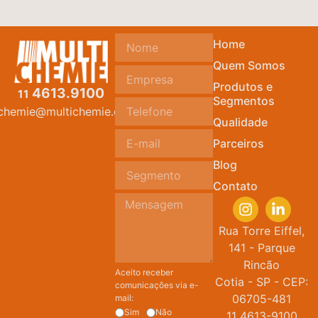
Home
Quem Somos
Produtos e
4613.9100
11
Segmentos
ichemie@multichemie.com.br
Qualidade
Parceiros
Blog
Contato
Rua Torre Eiffel,
141 - Parque
Rincão
Aceito receber
Cotia - SP - CEP:
comunicações via e-
06705-481
mail:
Sim
Não
11 4613-9100