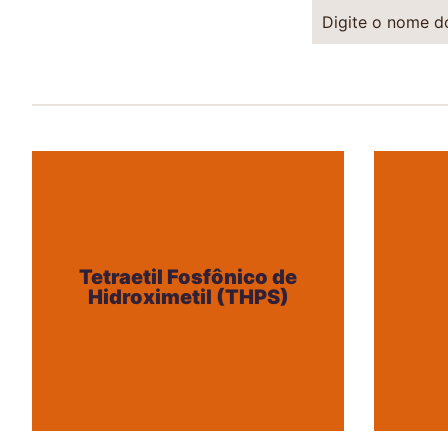
Tetraetil Fosfônico de
Hidroximetil (THPS)
Tetraetil Fosfônico de
Hidroximetil (THPS)
+