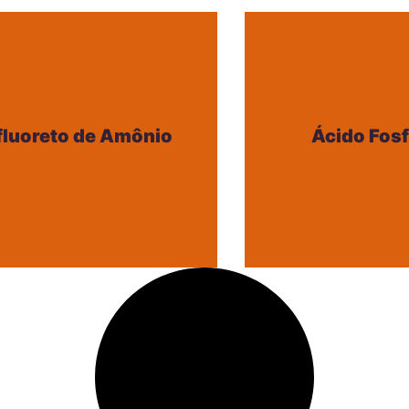
fluoreto de Amônio
Ácido Fos
fluoreto de Amônio
Ácido Fos
+
+