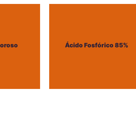
foroso
Ácido Fosfórico 85%
foroso
Ácido Fosfórico 85%
+