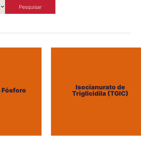
Isocianurato de
 Fósforo
Triglicidila (TGIC)
Isocianurato de
 Fósforo
Triglicidila (TGIC)
+